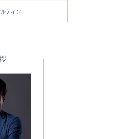
サルティン
拶