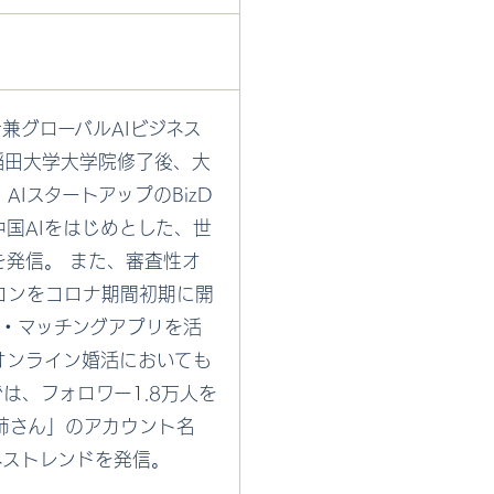
der兼グローバルAIビジネス
稲田大学大学院修了後、大
、AIスタートアップのBizD
中国AIをはじめとした、世
を発信。 また、審査性オ
コンをコロナ期間初期に開
客・マッチングアプリを活
オンライン婚活においても
は、フォロワー1.8万人を
I姉さん」のアカウント名
ネストレンドを発信。