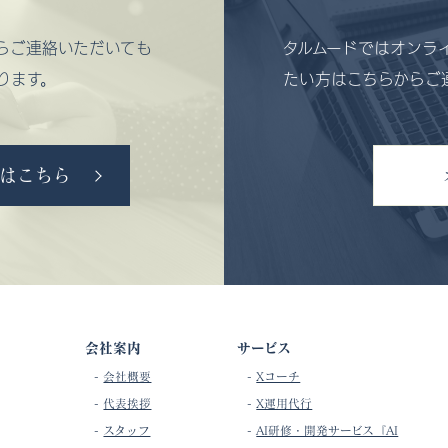
からご連絡いただいても
タルムードではオンラ
ります。
たい方はこちらからご
はこちら
会社案内
サービス
-
会社概要
-
Xコーチ
-
代表挨拶
-
X運用代行
-
スタッフ
-
AI研修・開発サービス『AI