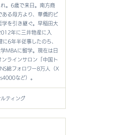
まれ。6歳で来日。南方商
である母方より、華僑的ビ
哲学を引き継ぐ。早稲田大
012年に三井物産に入
理に6年半従事したのち、
大学MBAに留学。現在は日
オンラインサロン「中国ト
NS総フォロワー8万人（X
ks4000など）。
サルティング