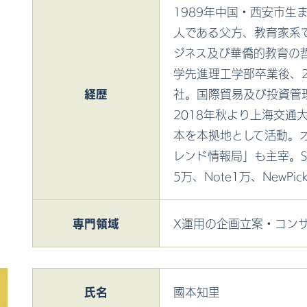
1989年中国・西安市生
人である父方、教育家系
ジネス及び華僑的教育の
学先進理工学部卒業後、2
経歴
社。国際貿易及び投資管
2018年秋より上海交通
本を本拠地として活動。
レンド情報局」も主宰。S
5万、Note1万、NewPic
専門
領域
X運用の企画立案・コン
氏名
國本知里