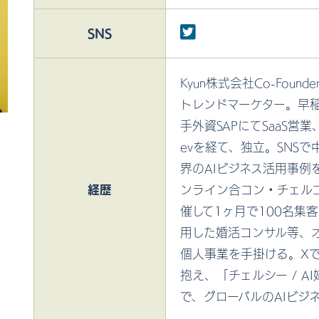
SNS
Kyun株式会社Co-Foun
トレンドマーケター。早
手外資SAPにてSaaS営業
evを経て、独立。SNSで
界のAIビジネス活用事例
経歴
ンライン合コン・チェル
催して1ヶ月で100名集
用した婚活コンサル等、
個人事業を手掛ける。Xで
抱え、「チェルシー / A
で、グローバルのAIビジ