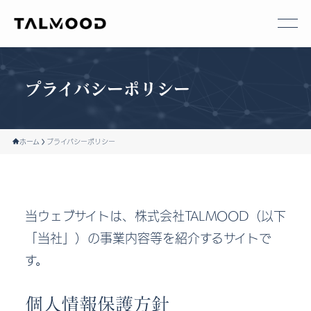
会社案内
サービス
実績・お客様の声
プライバシーポリシー
採用情報
会社概要
Xコーチ
ホーム
プライバシーポリシー
タルムードナレッジ
代表挨拶
X運用代行
当ウェブサイトは、株式会社TALMOOD（以下
お問い合わせ
「当社」）の事業内容等を紹介するサイトで
AI研修・開発サービス
スタッフ紹介
す。
《AIラボ》
個人情報保護方針