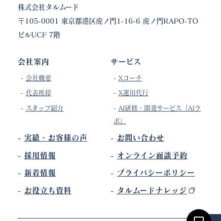
株式会社タルムード
〒105-0001 東京都港区虎ノ門1-16-6 虎ノ門RAPO-TO
ビルUCF 7階
会社案内
サービス
-
会社概要
-
Xコーチ
-
代表挨拶
-
X運用代行
-
スタッフ紹介
-
AI研修・開発サービス『AIラ
ボ』
-
実績・お客様の声
-
お問い合わせ
-
採用情報
-
オンライン面談予約
-
新着情報
-
プライバシーポリシー
-
お役立ち資料
-
タルムードナレッジ